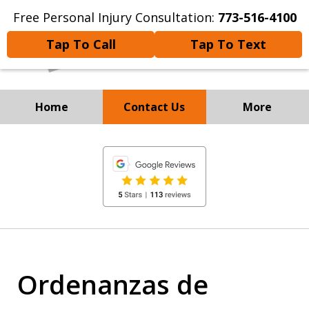
Free Personal Injury Consultation:
773-516-4100
Tap To Call
Tap To Text
Home
Contact Us
More
Experienced Personal
slide
Injury and
1
Immigration Attorneys
of
8
Ordenanzas de