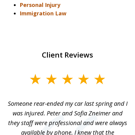
Personal Injury
Immigration Law
Client Reviews
slide
1
of
r-
Someone rear-ended my car last spring and I
I
5
was injured. Peter and Sofia Zneimer and
a
ng
they staff were professional and were always
t
g
available by phone. I knew that the
w