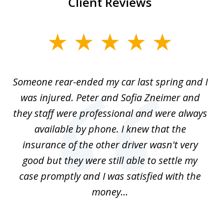
Client Reviews
slide
1
of
r-
Someone rear-ended my car last spring and I
I
5
was injured. Peter and Sofia Zneimer and
a
ng
they staff were professional and were always
t
g
available by phone. I knew that the
w
o
insurance of the other driver wasn't very
 my
good but they were still able to settle my
qu
h
case promptly and I was satisfied with the
money...