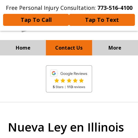
Free Personal Injury Consultation:
773-516-4100
Tap To Call
Tap To Text
Home
Contact Us
More
Experienced Personal
slide
Injury and
1
Immigration Attorneys
of
8
Nueva Ley en Illinois