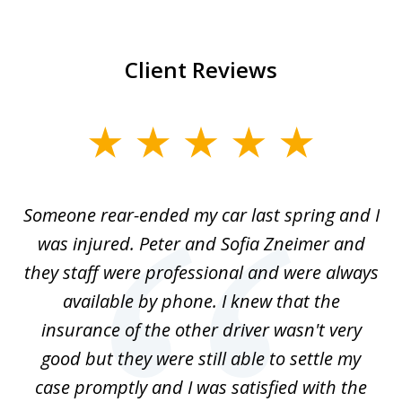
Client Reviews
slide
1
of
r-
Someone rear-ended my car last spring and I
I
5
was injured. Peter and Sofia Zneimer and
a
ng
they staff were professional and were always
t
g
available by phone. I knew that the
w
o
insurance of the other driver wasn't very
 my
good but they were still able to settle my
qu
h
case promptly and I was satisfied with the