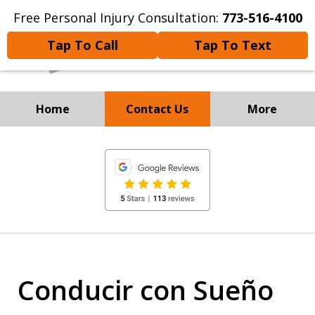
Free Personal Injury Consultation:
773-516-4100
Tap To Call
Tap To Text
Home
Contact Us
More
Experienced Personal
slide
Injury and
1
Immigration Attorneys
of
8
Conducir con Sueño