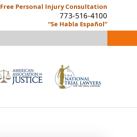
Free Personal Injury Consultation
773-516-4100
“Se Habla Español”
enced Personal Injury and
Immigration Attorneys
Contact Us Now
e Personal Injury Consultation