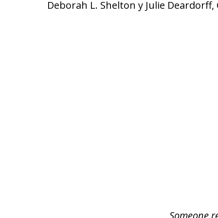
Deborah L. Shelton y Julie Deardorff,
slide
1
of
5
Someone rea