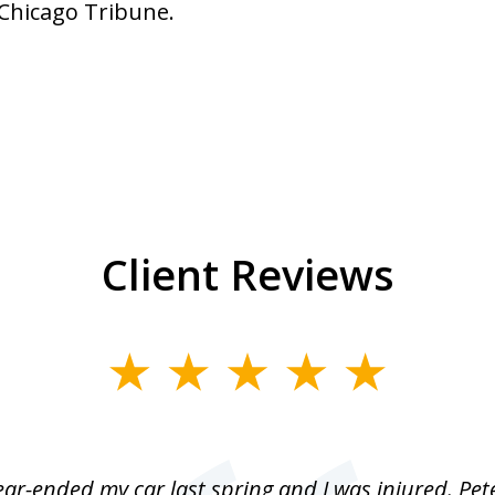
 Chicago Tribune.
Client Reviews
r-ended my car last spring and I was injured. Pet