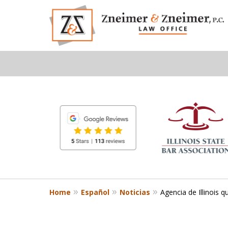
slide
1
to
6
of
8
Home
Español
Noticias
Agencia de Illinois 