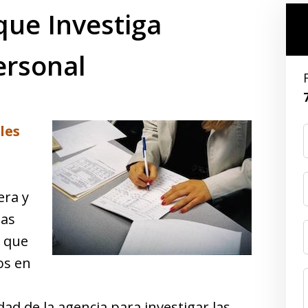
 que Investiga
ersonal
les
era y
las
n que
os en
ad de la agencia para investigar las