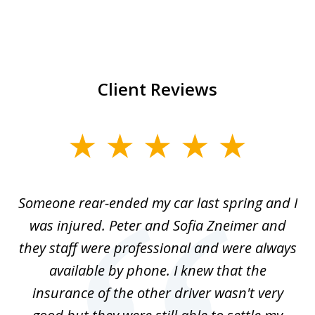
Client Reviews
slide
1
of
r-
Someone rear-ended my car last spring and I
I
5
was injured. Peter and Sofia Zneimer and
a
ng
they staff were professional and were always
t
g
available by phone. I knew that the
w
o
insurance of the other driver wasn't very