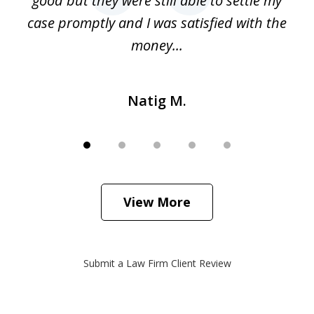
 my
good but they were still able to settle my
qu
h
case promptly and I was satisfied with the
money...
Natig M.
View More
Submit a Law Firm Client Review