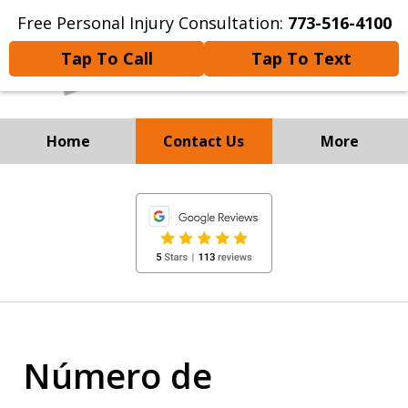
Free Personal Injury Consultation:
773-516-4100
Tap To Call
Tap To Text
Home
Contact Us
More
Experienced Personal
slide
Injury and
1
Immigration Attorneys
of
8
Número de