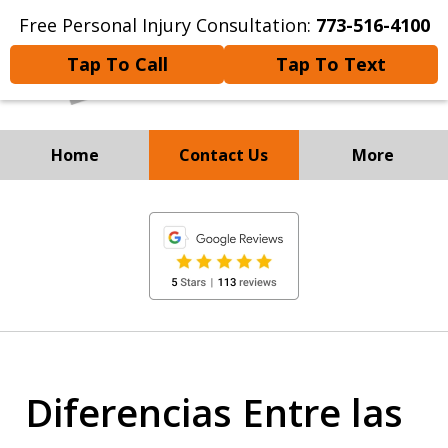
Free Personal Injury Consultation:
773-516-4100
Tap To Call
Tap To Text
Home
Contact Us
More
Experienced Personal
slide
Injury and
1
Immigration Attorneys
of
8
Diferencias Entre las