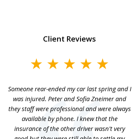
Client Reviews
slide
1
of
r-
Someone rear-ended my car last spring and I
I
5
was injured. Peter and Sofia Zneimer and
a
ng
they staff were professional and were always
t
g
available by phone. I knew that the
w
o
insurance of the other driver wasn't very
 my
good but they were still able to settle my
qu